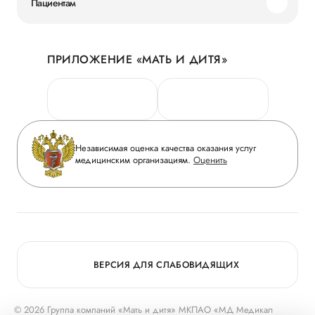
Пациентам
Наши преимущества
Акции
История
ПРИЛОЖЕНИЕ «МАТЬ И ДИТЯ»
Личный кабинет
Новости
Персональные данные
Руководство
Горячая линия качества
Сотрудничество
Вопрос-ответ
Инвесторам
Независимая оценка качества оказания услуг
Приложение пациента
медицинским организациям.
Оценить
Журнал «Мать и дитя»
Статьи
Вакансии
Заболевания
Медицинский туризм
Конкурс в ординатуру
Для прессы
ВЕРСИЯ ДЛЯ СЛАБОВИДЯЩИХ
© 2026 Группа компаний «Мать и дитя» МКПАО «МД Медикал