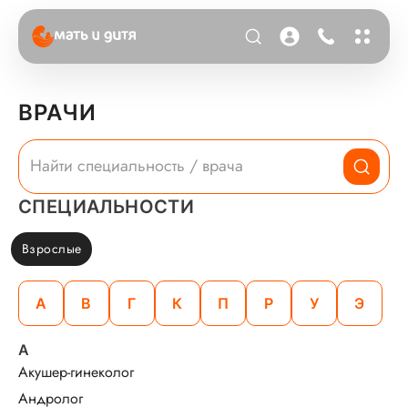
ВРАЧИ
СПЕЦИАЛЬНОСТИ
Взрослые
А
В
Г
К
П
Р
У
Э
А
Акушер-гинеколог
Андролог