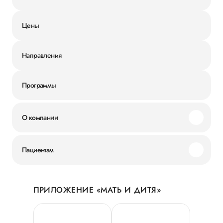
Цены
Направления
Программы
О компании
Миссия и ценности
Пациентам
Наши преимущества
Акции
История
ПРИЛОЖЕНИЕ «МАТЬ И ДИТЯ»
Личный кабинет
Новости
Персональные данные
Руководство