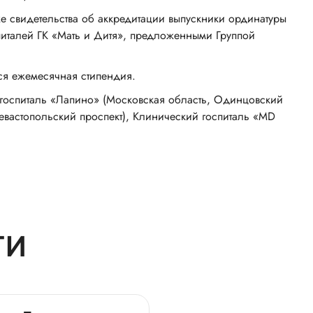
е свидетельства об аккредитации выпускники ординатуры
питалей ГК «Мать и Дитя», предложенными Группой
ся ежемесячная стипендия.
 госпиталь «Лапино» (Московская область, Одинцовский
евастопольский проспект), Клинический госпиталь «MD
ТИ