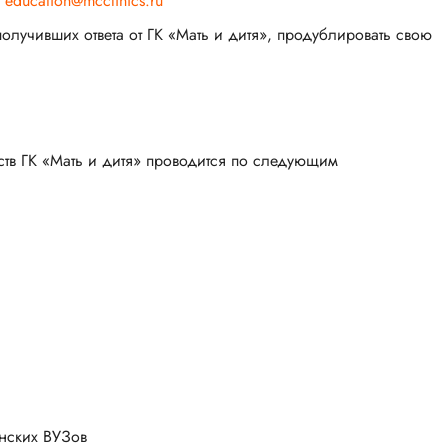
:
education@mcclinics.ru
олучивших ответа от ГК «Мать и дитя», продублировать свою
ств ГК «Мать и дитя» проводится по следующим
инских ВУЗов